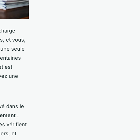
 charge
s, et vous,
 une seule
centaines
et est
uvez une
avé dans le
sement
:
s vérifient
ers, et