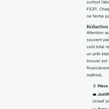
surtout l’a
FICP). Chaq
ne ferme pa
Réduction 
Attention a
souvent par
coût total 
un prêt étal
trouver est
financièrem
maîtrisé.
📄
Pièce 
💼
Justif
Urssaf p