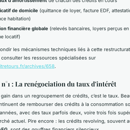
aux d’amortissement
de chacun des crédits en cours
icatif de domicile
(quittance de loyer, facture EDF, attestat
nce habitation)
ion financière globale
(relevés bancaires, loyers perçus en
e locatif)
ondir les mécanismes techniques liés à cette restructurati
 consulter les ressources spécialisées sur
itretours.fr/archives/658
.
 n°1 : La renégociation du taux d'intérêt
gain dans un regroupement de crédits, c’est le taux. Be
ntinuent de rembourser des crédits à la consommation sou
 années, avec des taux parfois deux, voire trois fois supé
ché actuel. Pire encore : les crédits revolving, souvent 
AEG
, sont des gouffres financiers silencieux.