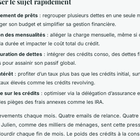
ser le sujet rapidement
ement de prêts
: regrouper plusieurs dettes en une seule 
ger son budget et simplifier sa gestion financière.
on des mensualités
: alléger la charge mensuelle, même si 
la durée et impacter le coût total du crédit.
uration de dettes
: intégrer des crédits conso, des dettes f
s pour assainir son passif global.
ntérêt
: profiter d’un taux plus bas que les crédits initial, sur
 taux élevés comme les crédits revolving.
 sur les crédits
: optimiser via la délégation d’assurance
r les pièges des frais annexes comme les IRA.
èvements chaque mois. Quatre emails de relance. Quatr
r. Julien, comme des milliers de ménages, sent cette pres
’alourdir chaque fin de mois. Le poids des crédits à la co