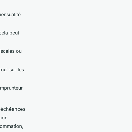
mensualité
cela peut
iscales ou
tout sur les
 emprunteur
e échéances
sion
nsommation,