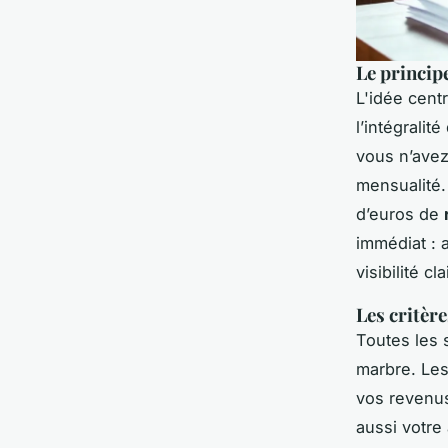
Le princip
L'idée cent
l’intégrali
vous n’avez
mensualité.
d’euros de
immédiat : 
visibilité cl
Les critère
Toutes les s
marbre. Le
vos revenus
aussi votre 