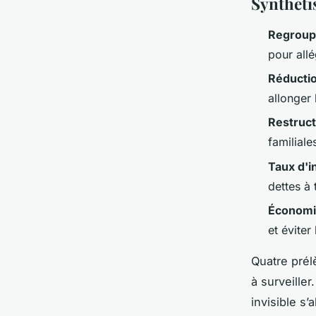
Synthéti
Regroup
pour allé
Réducti
allonger 
Restruct
familiale
Taux d'i
dettes à
Économie
et évite
Quatre prél
à surveille
invisible s