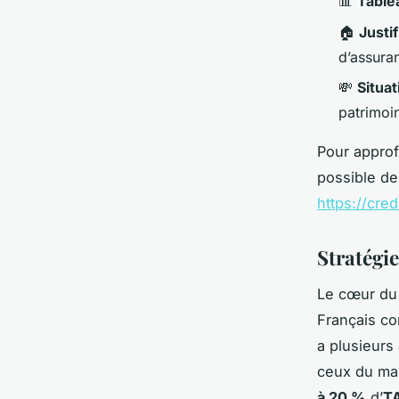
📊
Table
🏠
Justif
d’assura
💸
Situat
patrimoin
Pour approf
possible de
https://cred
Stratégie
Le cœur du 
Français co
a plusieurs
ceux du mar
à 20 %
d’
T