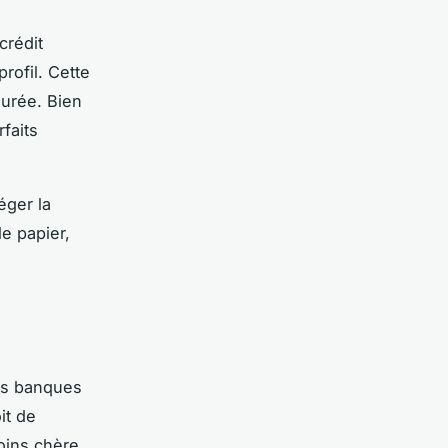
crédit
profil. Cette
durée. Bien
faits
éger la
le papier,
Les banques
it de
oins chère.