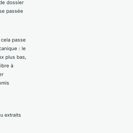
de dossier
sse passée
s cela passe
anique : le
x plus bas,
ibre à
er
omis
u extraits