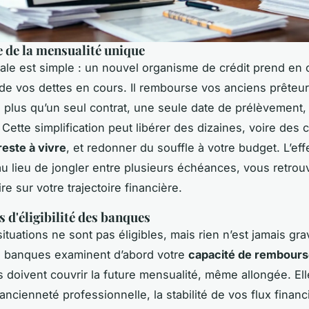
e de la mensualité unique
rale est simple : un nouvel organisme de crédit prend en
té de vos dettes en cours. Il rembourse vos anciens prêteur
 plus qu’un seul contrat, une seule date de prélèvement,
 Cette simplification peut libérer des dizaines, voire des 
reste à vivre
, et redonner du souffle à votre budget. L’eff
au lieu de jongler entre plusieurs échéances, vous retro
aire sur votre trajectoire financière.
s d'éligibilité des banques
ituations ne sont pas éligibles, mais rien n’est jamais gr
s banques examinent d’abord votre
capacité de rembour
 doivent couvrir la future mensualité, même allongée. Elle
ancienneté professionnelle, la stabilité de vos flux financi