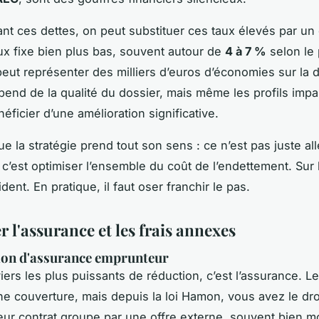
nt ces dettes, on peut substituer ces taux élevés par un 
ux fixe bien plus bas, souvent autour de
4 à 7 %
selon le 
peut représenter des milliers d’euros d’économies sur la 
épend de la qualité du dossier, mais même les profils impar
éficier d’une amélioration significative.
que la stratégie prend tout son sens : ce n’est pas juste all
 c’est optimiser l’ensemble du coût de l’endettement. Sur 
ident. En pratique, il faut oser franchir le pas.
 l'assurance et les frais annexes
ion d'assurance emprunteur
viers les plus puissants de réduction, c’est l’assurance. 
e couverture, mais depuis la loi Hamon, vous avez le dro
leur contrat groupe par une offre externe, souvent bien m