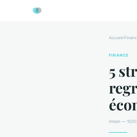
Accueil
›
Financ
FINANCE
5 st
regr
éco
Imran — 10/0