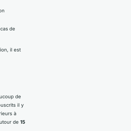
ion
 cas de
on, il est
aucoup de
scrits il y
rieurs à
autour de
15