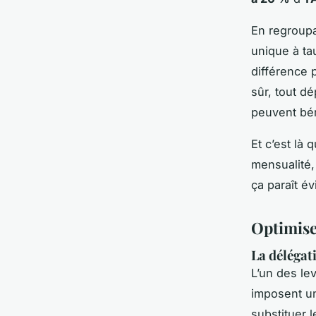
En regroupa
unique à ta
différence 
sûr, tout d
peuvent bén
Et c’est là 
mensualité,
ça paraît év
Optimiser
La délégat
L’un des le
imposent un
substituer 